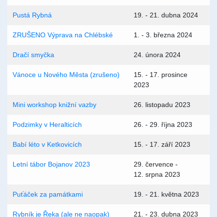
Pustá Rybná
19. - 21. dubna 2024
ZRUŠENO Výprava na Chlébské
1. - 3. března 2024
Dračí smyčka
24. února 2024
Vánoce u Nového Města (zrušeno)
15. - 17. prosince
2023
Mini workshop knižní vazby
26. listopadu 2023
Podzimky v Heralticích
26. - 29. října 2023
Babí léto v Ketkovicích
15. - 17. září 2023
Letní tábor Bojanov 2023
29. července -
12. srpna 2023
Puťáček za památkami
19. - 21. května 2023
Rybník je Řeka (ale ne naopak)
21. - 23. dubna 2023