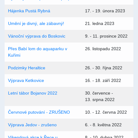
Hájenka Pustá Rybná
17. - 19. února 2023
Umění je divný, ale zábavný!
21. ledna 2023
Vánoční výprava do Boskovic
9. - 11. prosince 2022
Přes Babí lom do aquaparku v
26. listopadu 2022
Kuřimi
Podzimky Heraltice
26. - 30. října 2022
Výprava Ketkovice
16. - 18. září 2022
Letní tábor Bojanov 2022
30. července -
13. srpna 2022
Červnové putování - ZRUŠENO
10. - 12. června 2022
Výprava Jedov - zrušeno
6. - 8. května 2022
Víkendová akce k Řece u
8. - 10. dubna 2022