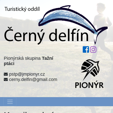
Pionýrská skupina
Tažní
ptáci
pstp@jmpionyr.cz
cerny.delfin@gmail.com